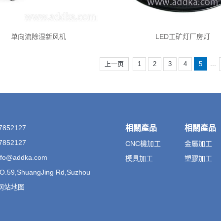
单向流除湿新风机
LED工矿灯厂房灯
...
上一页
1
2
3
4
5
852127
相關產品
相關產品
852127
CNC機加工
金屬加工
o@addka.com
模具加工
塑膠加工
59,ShuangJing Rd,Suzhou
网站地图