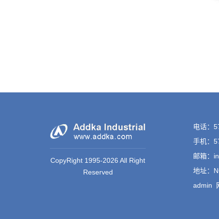
电话：57
手机：57
邮箱：inf
CopyRight 1995-2026 All Right
地址：NO.
Reserved
admin